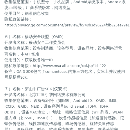
收集信息范围：手机型号，手机品牌，Android系统版本，Android系
统api等级，厂商系统版本，网络类型
使用目的：崩溃信息收集
隐私政策链接：
https://privacy.qq.com/document/preview/fc748b3d96224fdb825ea79e
６）名称：移动安全联盟（OAID）
开发者名称：移动安全工作委员会
收集信息范围：设备制造商、设备型号、设备品牌，设备网络运营
商名称，本APP包名
使用目的：获取设备唯一ID
隐私政策链接：http://www.msa-alliance.cn/col.jsp?id=122
备注：OAID SDK包含了com.netease.的第三方包名，实际上并没使用
网易易盾sdk。
７）名称：穿山甲广告SDK (仅安卓)
开发者名称：北京巨量引擎网络技术有限公司
收集信息范围： 设备标识符（如IMEI、Android ID、OAID、IMSI、
ICCID、GAID、MEID，设备序列号build_serial，IDFV、IDFA、
ODID），设备MAC地址，IP地址，粗略位置信息（WiFi列表、WLAN
接入点（如SSID、BSSID）），设备传感器信息（加速度传感器、陀
螺仪传感器、线性加速度传感器、磁场传感器、旋转矢量传感
器），设备品牌、型号、软件系统版本、屏幕密度、屏幕分辨率、