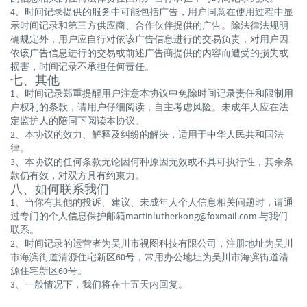
4、时间记录提供的服务中可能包括广告，用户同意在使用过程中显
示时间记录和第三方供应商、合作伙伴提供的广告。除法律法规明
确规定外，用户应自行对依该广告信息进行的交易负责，对用户因
依该广告信息进行的交易或前述广告商提供的内容而遭受的损失或
损害，时间记录不承担任何责任。
七、其他
1、时间记录郑重提醒用户注意本协议中免除时间记录责任和限制用
户权利的条款，请用户仔细阅读，自主考虑风险。未成年人应在法
定监护人的陪同下阅读本协议。
2、本协议的效力、解释及纠纷的解决，适用于中华人民共和国法
律。
3、本协议的任何条款无论因何种原因无效或不具可执行性，其余条
款仍有效，对双方具有约束力。
八、如何联系我们
1、当你有其他的投诉、建议、未成年人个人信息相关问题时，请通
过专门的个人信息保护邮箱martinlutherkong@foxmail.com 与我们
联系。
2、时间记录的运营者为吴川市视图科技有限公司，注册地址为吴川
市海滨街道清源住宅新区60号，常用办公地址为吴川市海滨街道清
源住宅新区60号。
3、一般情况下，我们将在十五天内回复。