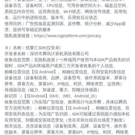
设备语言、设备时区、CPU信息、可用存储空间大小、磁盘总空间、
系统总内存空间、运营商信息、Wi-Fi状态、网络信号强度、应用包
名、运行中的进程信息、版本号、应用前后台状态
使用目的：广告投放及监测归因、反作弊、统计分析、减少App崩
溃、提供可靠稳定的服务
隐私政策链接：https://www.csjplatform.com/privacy
８）名称：优量汇SDK(仅安卓)
开发者名称：深圳市腾讯计算机系统有限公司
收集信息范围：见隐私政策 (一) 终端用户使用与本SDK产品相关的功
能时，SDK产品向终端用户或第三方开发者收集的个人信息。
粗略位置信息【仅 Android】、精确位置信息、应用安装列表信息
设备信息（设备制造商、品牌、设备型号、操作系统版本、屏幕分
辨率、屏幕方向、屏幕DPI、IP地址、时区、网络类型、运营商）
传感器信息（磁力、加速度、重力、陀螺仪传感器）
标识符 （【仅Android】OAID、IMEI、Android_ID）
收集信息范围（为实现广告投放、效果统计与反作弊，具体以腾讯
官方说明为准）：粗略位置信息【仅 Android】、精确位置信息、应
用安装列表信息；为实现广告归因，SDK可能通过系统能力感知本机
应用安装、卸载或安装状态变化（含在非前台或后台场景下触发）
相关信息。另含设备信息（设备制造商、品牌、设备型号、操作系
统版本、屏幕分辨率、屏幕方向、屏幕DPI、IP地址、时区、网络类