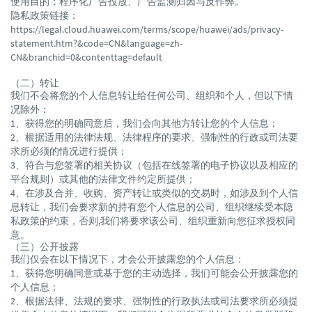
使用目的：程序化广告投放、广告监测归因与反作弊。
隐私政策链接：
https://legal.cloud.huawei.com/terms/scope/huawei/ads/privacy-
statement.htm?&code=CN&language=zh-
CN&branchid=0&contenttag=default
（二）转让
我们不会将您的个人信息转让给任何公司、组织和个人，但以下情
况除外：
1、获得您的明确同意后，我们会向其他方转让您的个人信息；
2、根据适用的法律法规、法律程序的要求、强制性的行政或司法要
求所必须的情况进行提供；
3、符合与您签署的相关协议（包括在线签署的电子协议以及相应的
平台规则）或其他的法律文件约定所提供；
4、在涉及合并、收购、资产转让或类似的交易时，如涉及到个人信
息转让，我们会要求新的持有您个人信息的公司、组织继续受本隐
私政策的约束，否则,我们将要求该公司、组织重新向您征求授权同
意。
（三）公开披露
我们仅会在以下情况下，才会公开披露您的个人信息：
1、获得您明确同意或基于您的主动选择，我们可能会公开披露您的
个人信息；
2、根据法律、法规的要求、强制性的行政执法或司法要求所必须提