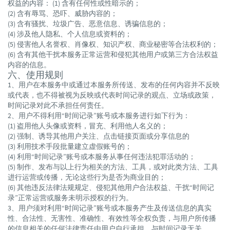
权益的内容： (1) 含有任何性或性暗示的；
(2) 含有辱骂、恐吓、威胁内容的；
(3) 含有骚扰、垃圾广告、恶意信息、诱骗信息的；
(4) 涉及他人隐私、个人信息或资料的；
(5) 侵害他人名誉权、肖像权、知识产权、商业秘密等合法权利的；
(6) 含有其他干扰本服务正常运营和侵犯其他用户或第三方合法权益
内容的信息。
六、使用规则
1、用户在本服务中或通过本服务所传送、发布的任何内容并不反映
或代表，也不得被视为反映或代表时间记录的观点、立场或政策，
时间记录对此不承担任何责任。
2、用户不得利用“时间记录”账号或本服务进行如下行为：
(1) 盗用他人头像或资料，冒充、利用他人名义的；
(2) 强制、诱导其他用户关注、点击链接页面或分享信息的
(3) 利用技术手段批量建立虚假账号的；
(4) 利用“时间记录”账号或本服务从事任何违法犯罪活动的；
(5) 制作、发布与以上行为相关的方法、工具，或对此类方法、工具
进行运营或传播，无论这些行为是否为商业目的；
(6) 其他违反法律法规规定、侵犯其他用户合法权益、干扰“时间记
录”正常运营或服务未明示授权的行为。
3、用户须对利用“时间记录”账号或本服务产生及传送信息的真实
性、合法性、无害性、准确性、有效性等全权负责，与用户所传播
的信息相关的任何法律责任由用户自行承担，与时间记录无关。