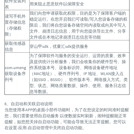
软件安装列
用来阻止恶意软件以保障安全
表
我们向您申请获取此权限，目的是为了保障客户端的
读写手机外
稳定运行。在您开启我们可读取/写入您设备存储的权
置存储信息
限后，我们将自您设备存储空间内读取或向其中写入
（存储权
文件、崩溃日志信息，用于向您提供导出文件、分享
限）
文件或在本地记录崩溃日志信息等功能
获取传感器
穿山甲sdk，优量汇sdk提供服务
信息
为了保障软件与服务的安全运行、运营的质量、效率
及提供统计分析服务，我们会收集你的硬件型号、操
com.umeng
作系统版本号、设备标识符、网络设备硬件地址
获取设备序
（MAC地址）、硬件序列号、IP 地址、WLAN接入点
列号
（如SSID，BSSID）、软件版本号、网络接入方式、类
型、状态、网络质量数据、操作、使用、服务日志信
息等数据。
6、自启动和关联启动说明
当您使用本APP的桌面小部件功能时，为了在您设定的时间准时提醒
您，我们需要使用自启动服务 以便数据实时刷新，闹钟提醒能正常
提醒，如您想关掉自启动功能，可能会导致无法正常提醒。您可以
在设置-应用-自启动管理中关闭自启动功能。