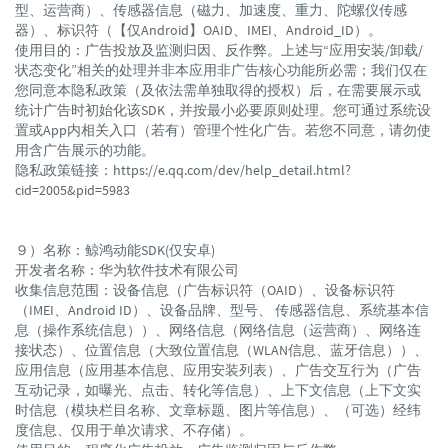
型、运营商）、传感器信息（磁力、加速度、重力、陀螺仪传感
器）、标识符（【仅Android】OAID、IMEI、Android_ID）。
使用目的：广告投放及监测归因、反作弊。上述与“应用安装/卸载/
状态变化”相关的处理并非本应用非广告核心功能所必需；我们仅在
您同意本隐私政策（及依法需单独取得的授权）后，在需要展示或
统计广告时初始化该SDK，并按最小必要原则处理。您可通过系统设
置或App内相关入口（若有）管理个性化广告。若您不同意，请勿使
用含广告展示的功能。
隐私政策链接：https://e.qq.com/dev/help_detail.html?
cid=2005&pid=5983
９）名称：鲸鸿动能SDK(仅安卓)
开发者名称：华为软件技术有限公司
收集信息范围：设备信息（广告标识符（OAID）、设备标识符
（IMEI、Android ID）、设备品牌、型号、 传感器信息、系统基本信
息（操作系统信息））、网络信息（网络信息（运营商）、网络连
接状态）、位置信息（大致位置信息（WLAN信息、蓝牙信息））、
应用信息（应用基本信息、应用安装列表）、广告交互行为（广告
互动记录，如曝光、点击、转化等信息）、上下文信息（上下文实
时信息（模块栏目名称、文章标题、图片等信息）、（可选）经纬
度信息、仅用于单次请求、不存储）。