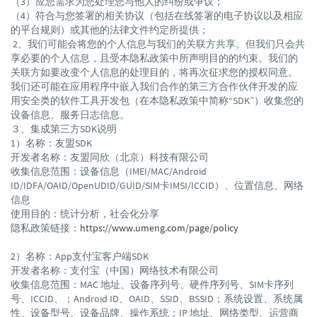
（3）应您需求为您处理您与他人的纠纷或争议；
（4）符合与您签署的相关协议（包括在线签署的电子协议以及相应
的平台规则）或其他的法律文件约定所提供；
2、我们可能会将您的个人信息与我们的关联方共享。但我们只会共
享必要的个人信息，且受本隐私政策中所声明目的的约束。我们的
关联方如要改变个人信息的处理目的，将再次征求您的授权同意。
我们还可能在应用程序中嵌入我们合作的第三方合作伙伴开发的应
用安全类的软件工具开发包（在本隐私政策中简称“SDK”）收集您的
设备信息、服务日志信息。
３、集成第三方SDK说明
1）名称：友盟SDK
开发者名称：友盟同欣（北京）科技有限公司
收集信息范围：设备信息（IMEI/MAC/Android
ID/IDFA/OAID/OpenUDID/GUID/SIM卡IMSI/ICCID）、位置信息、网络
信息
使用目的：统计分析，社会化分享
隐私政策链接：
https://www.umeng.com/page/policy
2）名称：App支付宝客户端SDK
开发者名称：支付宝（中国）网络技术有限公司
收集信息范围：MAC 地址、设备序列号、硬件序列号、SIM卡序列
号、ICCID、；Android ID、OAID、SSID、BSSID；系统设置、系统属
性、设备型号、设备品牌、操作系统；IP 地址、网络类型、运营商