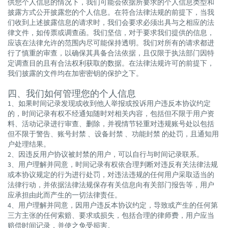
供您个人信息的情况下，我们可能会依据所要求的个人信息类型和
披露方式公开披露您的个人信息。在符合法律法规的前提下，当我
们收到上述披露信息的请求时，我们会要求必须出具与之相应的法
律文件，如传票或调查函。我们坚信，对于要求我们提供的信息，
应该在法律允许的范围内尽可能保持透明。我们对所有的请求都进
行了慎重的审查，以确保其具备合法依据，且仅限于执法部门因特
定调查目的且有合法权利获取的数据。在法律法规许可的前提下，
我们披露的文件均在加密密钥的保护之下。
四、我们如何管理您的个人信息
1、如果时间记录发现或收到他人举报或投诉用户违反本协议约定
的，时间记录有权不经通知随时对相关内容，包括但不限于用户资
料、活动记录进行审查、删除，并视情节轻重对违规账号处以包括
但不限于警告、账号封禁 、设备封禁 、功能封禁 的处罚，且通知用
户处理结果。
2、因违反用户协议被封禁的用户，可以自行与时间记录联系。
3、用户理解并同意，时间记录有权依合理判断对违反有关法律法规
或本协议规定的行为进行处罚，对违法违规的任何用户采取适当的
法律行动，并依据法律法规保存有关信息向有关部门报告等，用户
应承担由此而产生的一切法律责任。
4、用户理解并同意，因用户违反本协议约定，导致或产生的任何第
三方主张的任何索赔、要求或损失，包括合理的律师费，用户应当
赔偿时间记录，并使之免受损害。