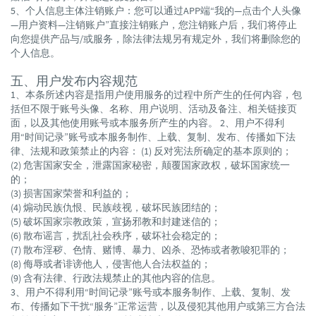
5、个人信息主体注销账户：您可以通过APP端“我的—点击个人头像
—用户资料—注销账户”直接注销账户，您注销账户后，我们将停止
向您提供产品与/或服务，除法律法规另有规定外，我们将删除您的
个人信息。
五、用户发布内容规范
1、本条所述内容是指用户使用服务的过程中所产生的任何内容，包
括但不限于账号头像、名称、用户说明、活动及备注、相关链接页
面，以及其他使用账号或本服务所产生的内容。 2、用户不得利
用“时间记录”账号或本服务制作、上载、复制、发布、传播如下法
律、法规和政策禁止的内容： (1) 反对宪法所确定的基本原则的；
(2) 危害国家安全，泄露国家秘密，颠覆国家政权，破坏国家统一
的；
(3) 损害国家荣誉和利益的；
(4) 煽动民族仇恨、民族歧视，破坏民族团结的；
(5) 破坏国家宗教政策，宣扬邪教和封建迷信的；
(6) 散布谣言，扰乱社会秩序，破坏社会稳定的；
(7) 散布淫秽、色情、赌博、暴力、凶杀、恐怖或者教唆犯罪的；
(8) 侮辱或者诽谤他人，侵害他人合法权益的；
(9) 含有法律、行政法规禁止的其他内容的信息。
3、用户不得利用“时间记录”账号或本服务制作、上载、复制、发
布、传播如下干扰“服务”正常运营，以及侵犯其他用户或第三方合法